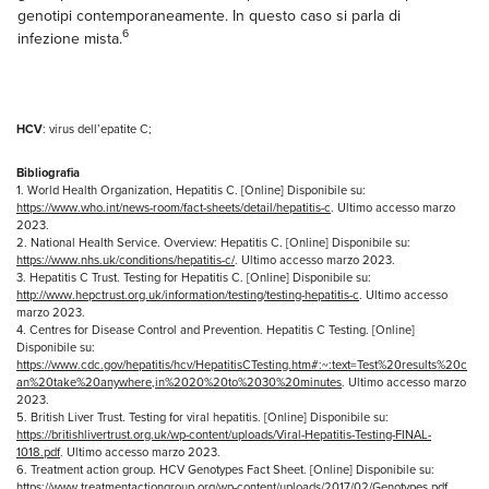
genotipi contemporaneamente. In questo caso si parla di
6
infezione mista.
HCV
: virus dell’epatite C;
Bibliografia
1. World Health Organization, Hepatitis C. [Online] Disponibile su:
https://www.who.int/news-room/fact-sheets/detail/hepatitis-c
. Ultimo accesso marzo
2023.
2. National Health Service. Overview: Hepatitis C. [Online] Disponibile su:
https://www.nhs.uk/conditions/hepatitis-c/
. Ultimo accesso marzo 2023.
3. Hepatitis C Trust. Testing for Hepatitis C. [Online] Disponibile su:
http://www.hepctrust.org.uk/information/testing/testing-hepatitis-c
. Ultimo accesso
marzo 2023.
4. Centres for Disease Control and Prevention. Hepatitis C Testing. [Online]
Disponibile su:
https://www.cdc.gov/hepatitis/hcv/HepatitisCTesting.htm#:~:text=Test%20results%20c
an%20take%20anywhere,in%2020%20to%2030%20minutes
. Ultimo accesso marzo
2023.
5. British Liver Trust. Testing for viral hepatitis. [Online] Disponibile su:
https://britishlivertrust.org.uk/wp-content/uploads/Viral-Hepatitis-Testing-FINAL-
1018.pdf
. Ultimo accesso marzo 2023.
6. Treatment action group. HCV Genotypes Fact Sheet. [Online] Disponibile su:
https://www.treatmentactiongroup.org/wp-content/uploads/2017/02/Genotypes.pdf
.