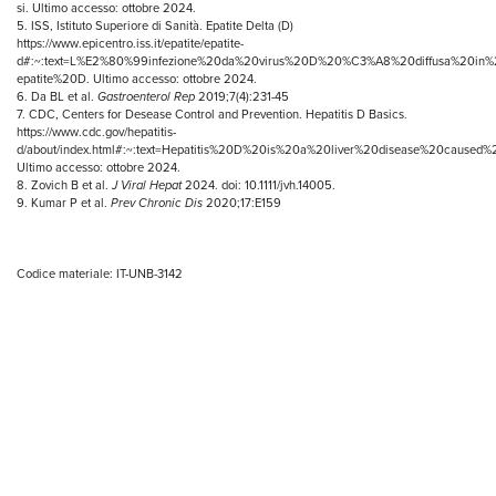
si. Ultimo accesso: ottobre 2024.
5. ISS, Istituto Superiore di Sanità. Epatite Delta (D)
https://www.epicentro.iss.it/epatite/epatite-
d#:~:text=L%E2%80%99infezione%20da%20virus%20D%20%C3%A8%20diffusa%20in%
epatite%20D
. Ultimo accesso: ottobre 2024.
6. Da BL et al.
Gastroenterol Rep
2019;7(4):231-45
7. CDC, Centers for Desease Control and Prevention. Hepatitis D Basics.
https://www.cdc.gov/hepatitis-
d/about/index.html#:~:text=Hepatitis%20D%20is%20a%20liver%20disease%20caused%
Ultimo accesso: ottobre 2024.
8. Zovich B et al.
J Viral
Hepat
2024. doi: 10.1111/jvh.14005.
9. Kumar P et al.
Prev
Chronic
Dis
2020;17:E159
Codice materiale: IT-UNB-3142