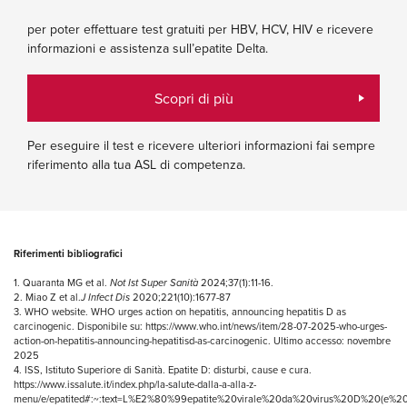
per poter effettuare test gratuiti per HBV, HCV, HIV e ricevere
informazioni e assistenza sull’epatite Delta.
Scopri di più
Per eseguire il test e ricevere ulteriori informazioni fai sempre
riferimento alla tua ASL di competenza.
Riferimenti bibliografici
1. Quaranta MG et al.
Not Ist Super Sanità
2024;37(1):11-16.
2. Miao Z et al.
J
Infect Dis
2020;221(10):1677-87
3. WHO website. WHO urges action on hepatitis, announcing hepatitis D as
carcinogenic. Disponibile su:
https://www.who.int/news/item/28-07-2025-who-urges-
action-on-hepatitis-announcing-hepatitisd-as-carcinogenic
. Ultimo accesso: novembre
2025
4. ISS, Istituto Superiore di Sanità. Epatite D: disturbi, cause e cura.
https://www.issalute.it/index.php/la-salute-dalla-a-alla-z-
menu/e/epatited#:~:text=L%E2%80%99epatite%20virale%20da%20virus%20D%20(e%